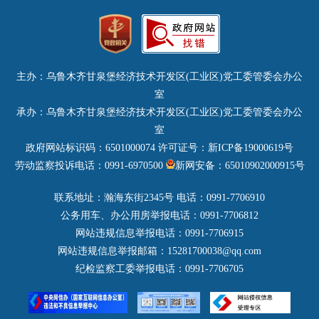
教育局
博尔塔拉蒙古自治州
天山区
科学技术局
昌吉回族自治州
沙依巴克区
工业和信息化局
乌鲁木齐市
水磨沟区
公安局
哈密市
主办：乌鲁木齐甘泉堡经济技术开发区(工业区)党工委管委会办公
达坂城区
民政局
巴音郭楞蒙古自治州
室
乌鲁木齐县
司法局
承办：乌鲁木齐甘泉堡经济技术开发区(工业区)党工委管委会办公
吐鲁番市
财政局
室
阿克苏地区
人力资源和社会保障局
政府网站标识码：6501000074
许可证号：新ICP备19000619号
喀什地区
自然资源局
劳动监察投诉电话：0991-6970500
新网安备：65010902000915号
克孜勒苏柯尔克孜自治州
生态环境局
和田地区
联系地址：瀚海东街2345号 电话：0991-7706910
住房和城乡建设局
铁门关市
公务用车、办公用房举报电话：0991-7706812
城市管理局
五家渠市
网站违规信息举报电话：0991-7706915
水务局
网站违规信息举报邮箱：15281700038@qq.com
图木舒克市
农业农村局(乡村振兴局)
纪检监察工委举报电话：0991-7706705
石河子市
商务局
北屯市
口岸管理办公室