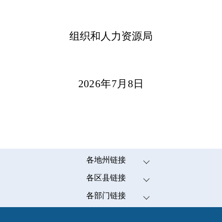
组织和人力资源局
2026
年
7
月
8
日
各地州链接
伊犁哈萨克自治州
各区县链接
塔城地区
米东区
各部门链接
阿勒泰地区
高新技术开发区(新市区)
发展和改革委员会（市粮食和物资储备局）
克拉玛依市
经济技术开发区(头屯河区)