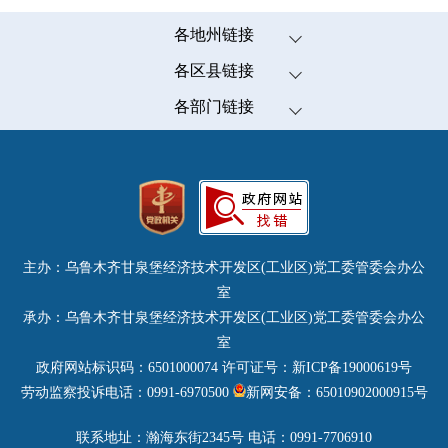
各地州链接
伊犁哈萨克自治州
各区县链接
塔城地区
米东区
各部门链接
阿勒泰地区
高新技术开发区(新市区)
发展和改革委员会（市粮食和物资储备局）
克拉玛依市
经济技术开发区(头屯河区)
教育局
博尔塔拉蒙古自治州
天山区
科学技术局
昌吉回族自治州
沙依巴克区
工业和信息化局
乌鲁木齐市
水磨沟区
公安局
哈密市
主办：乌鲁木齐甘泉堡经济技术开发区(工业区)党工委管委会办公
达坂城区
民政局
巴音郭楞蒙古自治州
室
乌鲁木齐县
司法局
承办：乌鲁木齐甘泉堡经济技术开发区(工业区)党工委管委会办公
吐鲁番市
财政局
室
阿克苏地区
人力资源和社会保障局
政府网站标识码：6501000074
许可证号：新ICP备19000619号
喀什地区
自然资源局
劳动监察投诉电话：0991-6970500
新网安备：65010902000915号
克孜勒苏柯尔克孜自治州
生态环境局
和田地区
联系地址：瀚海东街2345号 电话：0991-7706910
住房和城乡建设局