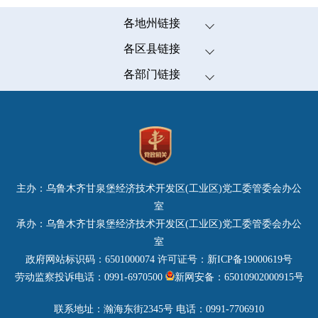
各地州链接
伊犁哈萨克自治州
各区县链接
塔城地区
米东区
各部门链接
阿勒泰地区
高新技术开发区(新市区)
发展和改革委员会（市粮食和物资储备局）
克拉玛依市
经济技术开发区(头屯河区)
教育局
博尔塔拉蒙古自治州
天山区
科学技术局
昌吉回族自治州
沙依巴克区
工业和信息化局
乌鲁木齐市
水磨沟区
公安局
哈密市
主办：乌鲁木齐甘泉堡经济技术开发区(工业区)党工委管委会办公
达坂城区
民政局
巴音郭楞蒙古自治州
室
乌鲁木齐县
司法局
承办：乌鲁木齐甘泉堡经济技术开发区(工业区)党工委管委会办公
吐鲁番市
财政局
室
阿克苏地区
人力资源和社会保障局
政府网站标识码：6501000074
许可证号：新ICP备19000619号
喀什地区
自然资源局
劳动监察投诉电话：0991-6970500
新网安备：65010902000915号
克孜勒苏柯尔克孜自治州
生态环境局
和田地区
联系地址：瀚海东街2345号 电话：0991-7706910
住房和城乡建设局