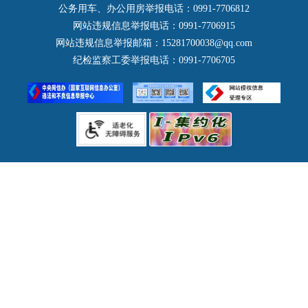
铁门关市
公务用车、办公用房举报电话：0991-7706812
城市管理局
五家渠市
网站违规信息举报电话：0991-7706915
水务局
网站违规信息举报邮箱：15281700038@qq.com
图木舒克市
农业农村局(乡村振兴局)
纪检监察工委举报电话：0991-7706705
石河子市
商务局
北屯市
口岸管理办公室
文化和旅游局
卫生健康委员会
退役军人事务局
应急管理局
人民政府外事办公室
审计局
国有资产监督管理委员会
市场监督管理局
广播电视局
医疗保障局
统计局