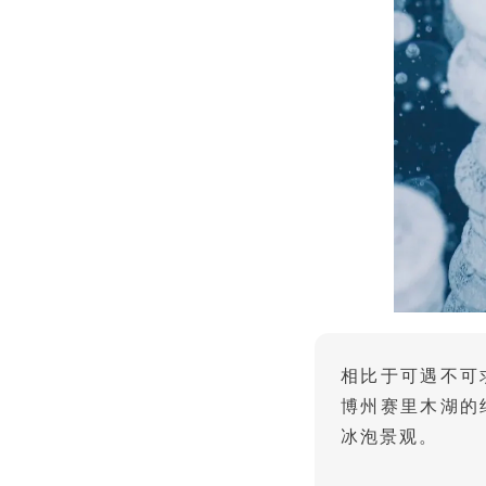
相比于可遇不可
博州
赛里木湖
的
冰泡景观。