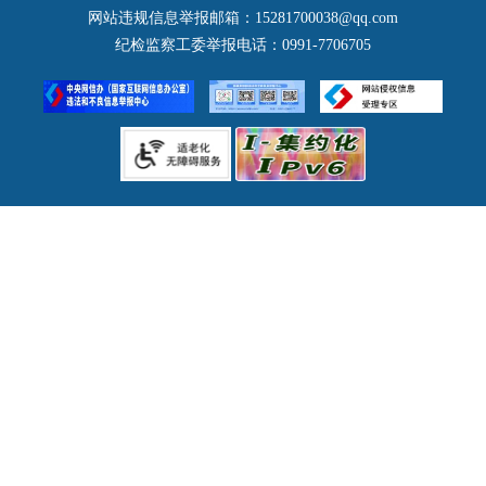
水务局
网站违规信息举报邮箱：15281700038@qq.com
图木舒克市
农业农村局(乡村振兴局)
纪检监察工委举报电话：0991-7706705
石河子市
商务局
北屯市
口岸管理办公室
文化和旅游局
卫生健康委员会
退役军人事务局
应急管理局
人民政府外事办公室
审计局
国有资产监督管理委员会
市场监督管理局
广播电视局
医疗保障局
统计局
交通运输局