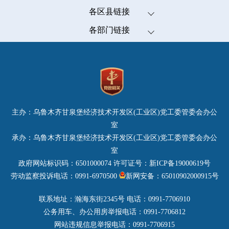
伊犁哈萨克自治州
各区县链接
塔城地区
米东区
各部门链接
阿勒泰地区
高新技术开发区(新市区)
发展和改革委员会（市粮食和物资储备局）
克拉玛依市
经济技术开发区(头屯河区)
教育局
博尔塔拉蒙古自治州
天山区
科学技术局
昌吉回族自治州
沙依巴克区
工业和信息化局
乌鲁木齐市
水磨沟区
公安局
哈密市
主办：乌鲁木齐甘泉堡经济技术开发区(工业区)党工委管委会办公
达坂城区
民政局
巴音郭楞蒙古自治州
室
乌鲁木齐县
司法局
承办：乌鲁木齐甘泉堡经济技术开发区(工业区)党工委管委会办公
吐鲁番市
财政局
室
阿克苏地区
人力资源和社会保障局
政府网站标识码：6501000074
许可证号：新ICP备19000619号
喀什地区
自然资源局
劳动监察投诉电话：0991-6970500
新网安备：65010902000915号
克孜勒苏柯尔克孜自治州
生态环境局
和田地区
联系地址：瀚海东街2345号 电话：0991-7706910
住房和城乡建设局
铁门关市
公务用车、办公用房举报电话：0991-7706812
城市管理局
五家渠市
网站违规信息举报电话：0991-7706915